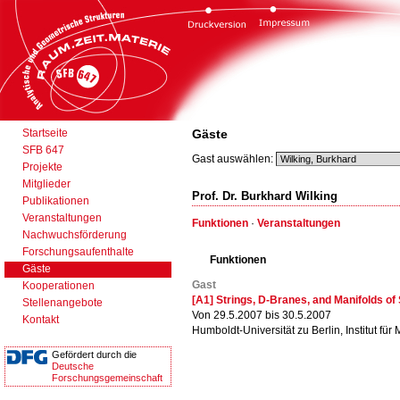
Startseite
Gäste
SFB 647
Gast auswählen:
Projekte
Mitglieder
Prof. Dr. Burkhard Wilking
Publikationen
Veranstaltungen
Funktionen
·
Veranstaltungen
Nachwuchsförderung
Forschungsaufenthalte
Funktionen
Gäste
Gast
Kooperationen
[A1] Strings, D-Branes, and Manifolds o
Stellenangebote
Von 29.5.2007 bis 30.5.2007
Kontakt
Humboldt-Universität zu Berlin, Institut für
Gefördert durch die
Deutsche
Forschungsgemeinschaft