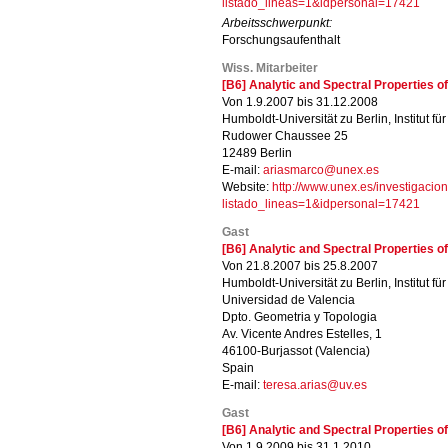
listado_lineas=1&idpersonal=17421
Arbeitsschwerpunkt:
Forschungsaufenthalt
Wiss. Mitarbeiter
[B6] Analytic and Spectral Properties 
Von 1.9.2007 bis 31.12.2008
Humboldt-Universität zu Berlin, Institut f
Rudower Chaussee 25
12489 Berlin
E-mail:
ariasmarco@unex.es
Website:
http://www.unex.es/investigacio
listado_lineas=1&idpersonal=17421
Gast
[B6] Analytic and Spectral Properties 
Von 21.8.2007 bis 25.8.2007
Humboldt-Universität zu Berlin, Institut f
Universidad de Valencia
Dpto. Geometria y Topologia
Av. Vicente Andres Estelles, 1
46100-Burjassot (Valencia)
Spain
E-mail:
teresa.arias@uv.es
Gast
[B6] Analytic and Spectral Properties 
Von 1.9.2009 bis 31.1.2010