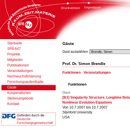
Startseite
Gäste
SFB 647
Gast auswählen:
Projekte
Mitglieder
Prof. Dr. Simon Brendle
Publikationen
Veranstaltungen
Funktionen
·
Veranstaltungen
Nachwuchsförderung
Forschungsaufenthalte
Funktionen
Gäste
Gast
Kooperationen
[B3] Singularity Structure, Longtime Beh
Stellenangebote
Nonlinear Evolution Equations
Kontakt
Von 10.7.2007 bis 10.7.2007
Stanford University
Gefördert durch die
USA
Deutsche
Forschungsgemeinschaft