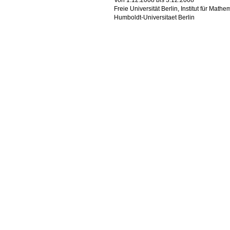
Von 1.12.2008 bis 3.12.2008
Freie Universität Berlin, Institut für Mathe
Humboldt-Universitaet Berlin