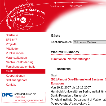
Startseite
Gäste
SFB 647
Gast auswählen:
Projekte
Mitglieder
Vladimir Sukhanov
Publikationen
Veranstaltungen
Funktionen
·
Veranstaltungen
Nachwuchsförderung
Forschungsaufenthalte
Funktionen
Gäste
Gast
Kooperationen
[B1] Almost One-Dimensional Systems, S
Stellenangebote
Equations
Kontakt
Von 19.11.2007 bis 19.12.2007
Humboldt-Universität zu Berlin, Institut für
Gefördert durch die
Sankt-Petersburg University
Deutsche
Physical Institute, Department of Mathemat
Forschungsgemeinschaft
Petrodvoretz, Ul'yanovskaya 1