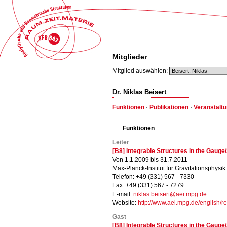
Mitglieder
Mitglied auswählen:
Dr. Niklas Beisert
Funktionen
·
Publikationen
·
Veranstalt
Funktionen
Leiter
[B8] Integrable Structures in the Gaug
Von 1.1.2009 bis 31.7.2011
Max-Planck-Institut für Gravitationsphysik (
Telefon: +49 (331) 567 - 7330
Fax: +49 (331) 567 - 7279
E-mail:
niklas.beisert@aei.mpg.de
Website:
http://www.aei.mpg.de/english/r
Gast
[B8] Integrable Structures in the Gaug