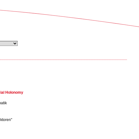
ecial Holonomy
matik
nktoren"