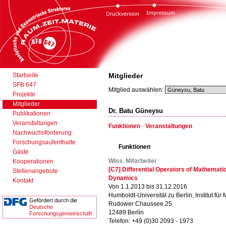
Startseite
Mitglieder
SFB 647
Mitglied auswählen:
Projekte
Mitglieder
Dr. Batu Güneysu
Publikationen
Veranstaltungen
Funktionen
·
Veranstaltungen
Nachwuchsförderung
Forschungsaufenthalte
Funktionen
Gäste
Wiss. Mitarbeiter
Kooperationen
[C7] Differential Operators of Mathemati
Stellenangebote
Dynamics
Kontakt
Von 1.1.2013 bis 31.12.2016
Humboldt-Universität zu Berlin, Institut für
Gefördert durch die
Rudower Chaussee 25
Deutsche
12489 Berlin
Forschungsgemeinschaft
Telefon: +49 (0)30 2093 - 1973