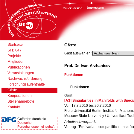
Startseite
Gäste
SFB 647
Gast auswählen:
Projekte
Mitglieder
Prof. Dr. Ivan Arzhantsev
Publikationen
Veranstaltungen
Funktionen
Nachwuchsförderung
Forschungsaufenthalte
Funktionen
Gäste
Gast
Kooperationen
[A3] Singularities in Manifolds with Spec
Stellenangebote
Von 17.7.2010 bis 20.7.2010
Kontakt
Freie Universität Berlin, Institut für Mathema
Moscow State University / Universitaet Tu
Gefördert durch die
Arbeitsschwerpunkt:
Deutsche
Forschungsgemeinschaft
Vortrag: "Equivariant compactifications of