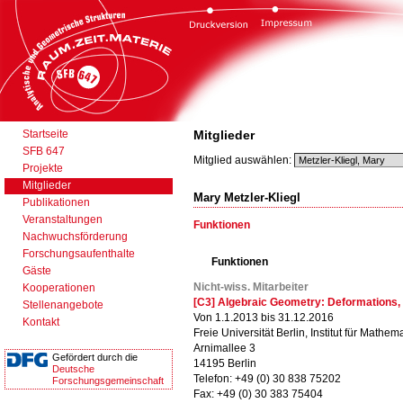
Startseite
Mitglieder
SFB 647
Mitglied auswählen:
Projekte
Mitglieder
Mary Metzler-Kliegl
Publikationen
Veranstaltungen
Funktionen
Nachwuchsförderung
Forschungsaufenthalte
Funktionen
Gäste
Nicht-wiss. Mitarbeiter
Kooperationen
[C3] Algebraic Geometry: Deformations,
Stellenangebote
Von 1.1.2013 bis 31.12.2016
Kontakt
Freie Universität Berlin, Institut für Mathema
Arnimallee 3
Gefördert durch die
14195 Berlin
Deutsche
Telefon: +49 (0) 30 838 75202
Forschungsgemeinschaft
Fax: +49 (0) 30 383 75404