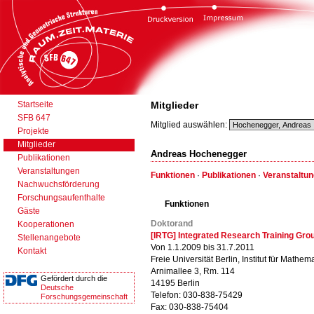
Startseite
Mitglieder
SFB 647
Mitglied auswählen:
Projekte
Mitglieder
Andreas Hochenegger
Publikationen
Veranstaltungen
Funktionen
·
Publikationen
·
Veranstaltu
Nachwuchsförderung
Forschungsaufenthalte
Funktionen
Gäste
Doktorand
Kooperationen
[IRTG] Integrated Research Training Gro
Stellenangebote
Von 1.1.2009 bis 31.7.2011
Kontakt
Freie Universität Berlin, Institut für Mathema
Arnimallee 3, Rm. 114
Gefördert durch die
14195 Berlin
Deutsche
Telefon: 030-838-75429
Forschungsgemeinschaft
Fax: 030-838-75404