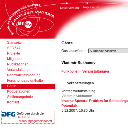
Startseite
Gäste
SFB 647
Gast auswählen:
Projekte
Mitglieder
Vladimir Sukhanov
Publikationen
Veranstaltungen
Funktionen
·
Veranstaltungen
Nachwuchsförderung
Forschungsaufenthalte
Veranstaltungen
Gäste
Vortragsveranstaltung
Kooperationen
Vladimir Sukhanov
Stellenangebote
Inverse Spectral Problem for Schoeding
Kontakt
Potentials
5.12.2007, 16:30 Uhr
Gefördert durch die
Deutsche
Forschungsgemeinschaft