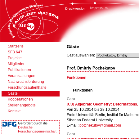
Startseite
Gäste
SFB 647
Gast auswählen:
Projekte
Mitglieder
Prof. Dmitriy Pochekutov
Publikationen
Veranstaltungen
Funktionen
Nachwuchsförderung
Forschungsaufenthalte
Funktionen
Gäste
Gast
Kooperationen
[C3] Algebraic Geometry: Deformations,
Stellenangebote
Von 25.10.2014 bis 28.10.2014
Kontakt
Freie Universität Berlin, Institut für Mathema
Siberian Federal University
Gefördert durch die
E-mail:
potchekutov@gmail.com
Deutsche
Forschungsgemeinschaft
Gast