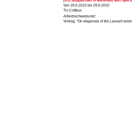
[A3] Singularities in Manifolds with Spec
Von 28.6.2010 bis 29.6.2010
TU-Cottbus
Arbeitsschwerpunkt:
Vortrag: "On diagonals of the Laurant series