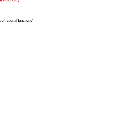
ial Holonomy
 of rational functions"