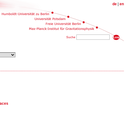
de
|
en
Suche
paces