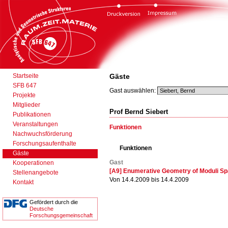
Startseite
Gäste
SFB 647
Gast auswählen:
Projekte
Mitglieder
Prof Bernd Siebert
Publikationen
Veranstaltungen
Funktionen
Nachwuchsförderung
Forschungsaufenthalte
Funktionen
Gäste
Gast
Kooperationen
[A9] Enumerative Geometry of Moduli S
Stellenangebote
Von 14.4.2009 bis 14.4.2009
Kontakt
Gefördert durch die
Deutsche
Forschungsgemeinschaft