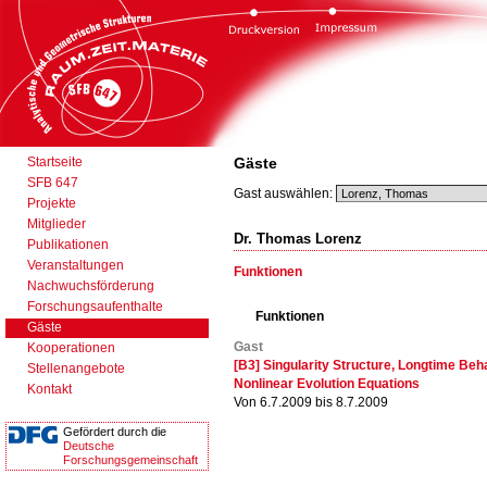
Startseite
Gäste
SFB 647
Gast auswählen:
Projekte
Mitglieder
Dr. Thomas Lorenz
Publikationen
Veranstaltungen
Funktionen
Nachwuchsförderung
Forschungsaufenthalte
Funktionen
Gäste
Gast
Kooperationen
[B3] Singularity Structure, Longtime Beh
Stellenangebote
Nonlinear Evolution Equations
Kontakt
Von 6.7.2009 bis 8.7.2009
Gefördert durch die
Deutsche
Forschungsgemeinschaft