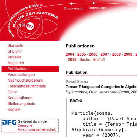
Startseite
Publikationen
SFB 647
2004
·
2005
·
2006
·
2007
·
2008
·
2009
·
Projekte
·
2016
·
Suche
·
BibTeX
Mitglieder
Publikationen
Publikation
Veranstaltungen
Nachwuchsförderung
Pawel Sosna
Forschungsaufenthalte
Tensor Triangulated Categories in Algeb
Gäste
Diplomarbeit, Freie Universitaet Berlin
, 20
Kooperationen
BibTeX
Stellenangebote
Kontakt
Gefördert durch die
Deutsche
Forschungsgemeinschaft