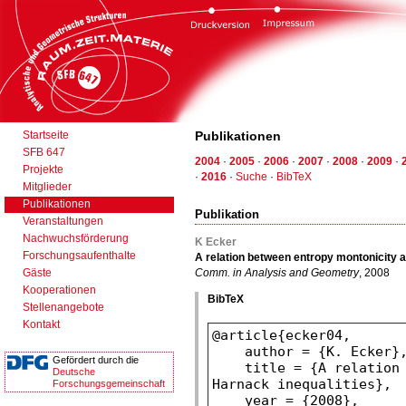
Startseite
Publikationen
SFB 647
2004
·
2005
·
2006
·
2007
·
2008
·
2009
·
Projekte
·
2016
·
Suche
·
BibTeX
Mitglieder
Publikationen
Publikation
Veranstaltungen
Nachwuchsförderung
K Ecker
Forschungsaufenthalte
A relation between entropy montonicity 
Gäste
Comm. in Analysis and Geometry
, 2008
Kooperationen
BibTeX
Stellenangebote
Kontakt
Gefördert durch die
Deutsche
Forschungsgemeinschaft