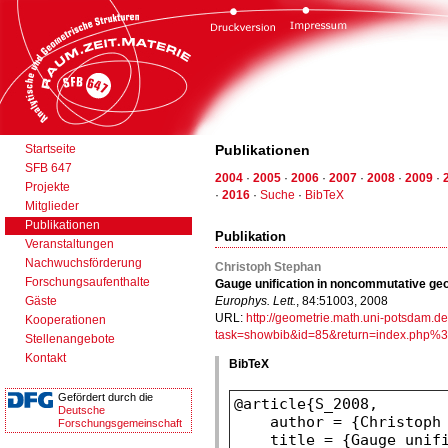
Startseite
Publikationen
SFB 647
2004
·
2005
·
2006
·
2007
·
2008
·
2009
·
Projekte
·
2016
·
Suche
·
BibTeX
Mitglieder
Publikationen
Publikation
Veranstaltungen
Nachwuchsförderung
Christoph Stephan
Forschungsaufenthalte
Gauge unification in noncommutative ge
Gäste
Europhys. Lett.
, 84:51003, 2008
URL:
http://geometrie.math.uni-potsdam.d
Kooperationen
task=showbib&id=85&return=index.ph
Stellenangebote
Kontakt
BibTeX
Gefördert durch die
Deutsche
Forschungsgemeinschaft