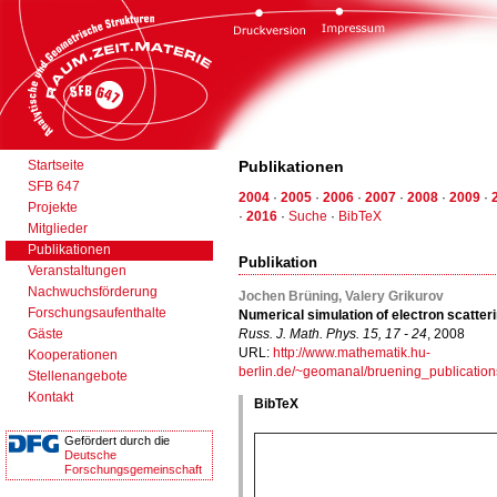
Startseite
Publikationen
SFB 647
2004
·
2005
·
2006
·
2007
·
2008
·
2009
·
Projekte
·
2016
·
Suche
·
BibTeX
Mitglieder
Publikationen
Publikation
Veranstaltungen
Nachwuchsförderung
Jochen Brüning, Valery Grikurov
Forschungsaufenthalte
Numerical simulation of electron scatter
Gäste
Russ. J. Math. Phys. 15, 17 - 24
, 2008
URL:
http://www.mathematik.hu-
Kooperationen
berlin.de/~geomanal/bruening_publication
Stellenangebote
Kontakt
BibTeX
Gefördert durch die
Deutsche
Forschungsgemeinschaft