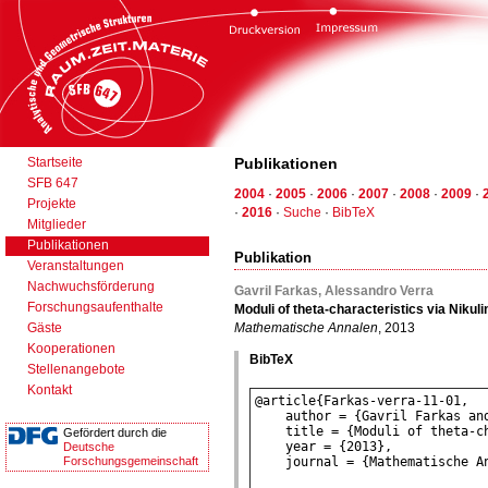
Startseite
Publikationen
SFB 647
2004
·
2005
·
2006
·
2007
·
2008
·
2009
·
Projekte
·
2016
·
Suche
·
BibTeX
Mitglieder
Publikationen
Publikation
Veranstaltungen
Nachwuchsförderung
Gavril Farkas, Alessandro Verra
Forschungsaufenthalte
Moduli of theta-characteristics via Nikul
Gäste
Mathematische Annalen
, 2013
Kooperationen
BibTeX
Stellenangebote
Kontakt
Gefördert durch die
Deutsche
Forschungsgemeinschaft