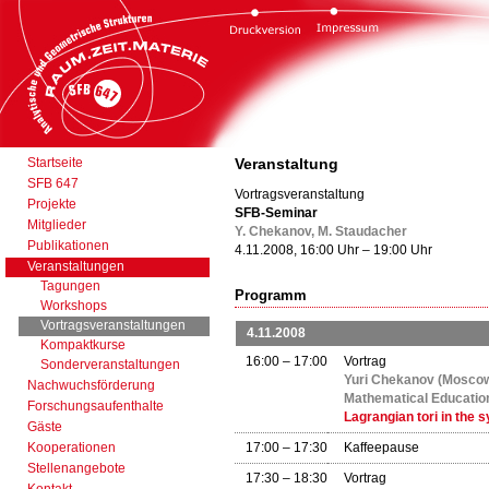
Startseite
Veranstaltung
SFB 647
Vortragsveranstaltung
Projekte
SFB-Seminar
Mitglieder
Y. Chekanov, M. Staudacher
Publikationen
4.11.2008, 16:00 Uhr – 19:00 Uhr
Veranstaltungen
Tagungen
Programm
Workshops
Vortragsveranstaltungen
4.11.2008
Kompaktkurse
16:00 – 17:00
Vortrag
Sonderveranstaltungen
Yuri Chekanov (Moscow
Nachwuchsförderung
Mathematical Educatio
Forschungsaufenthalte
Lagrangian tori in the 
Gäste
Kooperationen
17:00 – 17:30
Kaffeepause
Stellenangebote
17:30 – 18:30
Vortrag