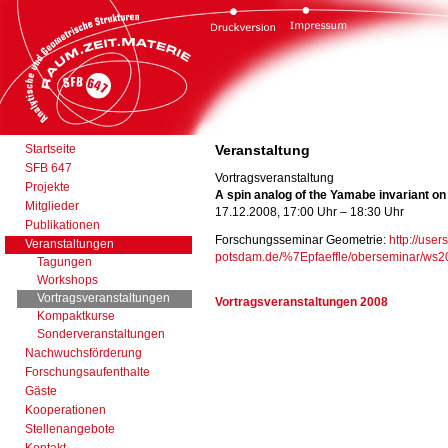
Startseite
Veranstaltung
SFB 647
Vortragsveranstaltung
Projekte
A spin analog of the Yamabe invariant o
Mitglieder
17.12.2008, 17:00 Uhr – 18:30 Uhr
Publikationen
Forschungsseminar Geometrie:
http://user
Veranstaltungen
potsdam.de/%7Epfaeffle/oberseminar/ws2
Tagungen
Workshops
Vortragsveranstaltungen
Vortragsveranstaltungen 2008
Kompaktkurse
Sonderveranstaltungen
Nachwuchsförderung
Forschungsaufenthalte
Gäste
Kooperationen
Stellenangebote