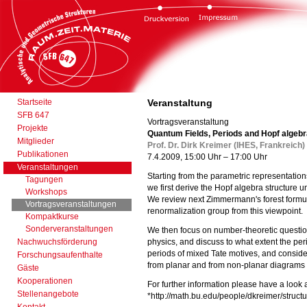
Startseite
Veranstaltung
SFB 647
Vortragsveranstaltung
Projekte
Quantum Fields, Periods and Hopf algeb
Mitglieder
Prof. Dr. Dirk Kreimer (IHES, Frankreich)
Publikationen
7.4.2009, 15:00 Uhr – 17:00 Uhr
Veranstaltungen
Starting from the parametric representation
Tagungen
we first derive the Hopf algebra structure 
Workshops
We review next Zimmermann's forest formul
Vortragsveranstaltungen
renormalization group from this viewpoint.
Kompaktkurse
Sonderveranstaltungen
We then focus on number-theoretic question
Nachwuchsförderung
physics, and discuss to what extent the pe
periods of mixed Tate motives, and consid
Forschungsaufenthalte
from planar and from non-planar diagrams 
Gäste
Kooperationen
For further information please have a look 
Stellenangebote
*http://math.bu.edu/people/dkreimer/structu