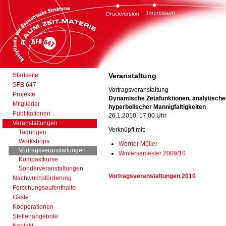
Startseite
Veranstaltung
SFB 647
Vortragsveranstaltung
Projekte
Dynamische Zetafunktionen, analytische
Mitglieder
hyperbolischer Mannigfaltigkeiten
Publikationen
26.1.2010, 17:00 Uhr
Veranstaltungen
Verknüpft mit:
Tagungen
Workshops
Werner Müller
Vortragsveranstaltungen
Wintersemester 2009/10
Kompaktkurse
Sonderveranstaltungen
Vortragsveranstaltungen 2010
Nachwuchsförderung
Forschungsaufenthalte
Gäste
Kooperationen
Stellenangebote