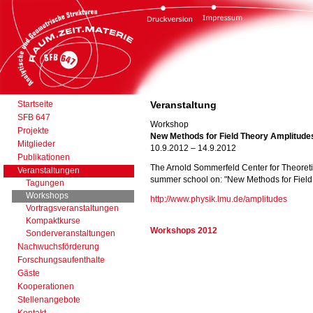
Startseite
Veranstaltung
SFB 647
Workshop
Projekte
New Methods for Field Theory Amplitude
Mitglieder
10.9.2012 – 14.9.2012
Publikationen
The Arnold Sommerfeld Center for Theoreti
Veranstaltungen
summer school on: "New Methods for Field
Tagungen
Workshops
http://www.physik.lmu.de/amplitudes
Vortragsveranstaltungen
Kompaktkurse
Workshops 2012
Sonderveranstaltungen
Nachwuchsförderung
Forschungsaufenthalte
Gäste
Kooperationen
Stellenangebote