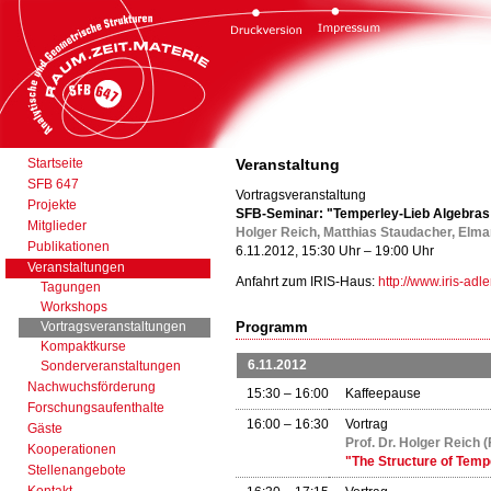
Startseite
Veranstaltung
SFB 647
Vortragsveranstaltung
Projekte
SFB-Seminar: "Temperley-Lieb Algebras
Mitglieder
Holger Reich, Matthias Staudacher, Elmar
Publikationen
6.11.2012, 15:30 Uhr – 19:00 Uhr
Veranstaltungen
Anfahrt zum IRIS-Haus:
http://www.iris-adl
Tagungen
Workshops
Vortragsveranstaltungen
Programm
Kompaktkurse
6.11.2012
Sonderveranstaltungen
Nachwuchsförderung
15:30 – 16:00
Kaffeepause
Forschungsaufenthalte
16:00 – 16:30
Vortrag
Gäste
Prof. Dr. Holger Reich 
Kooperationen
"The Structure of Temp
Stellenangebote