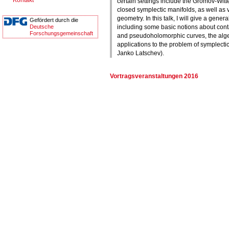
Kontakt
certain settings include the Gromov-Witt
closed symplectic manifolds, as well as 
geometry. In this talk, I will give a genera
Gefördert durch die
Deutsche
including some basic notions about cont
Forschungsgemeinschaft
and pseudoholomorphic curves, the alge
applications to the problem of symplectic f
Janko Latschev).
Vortragsveranstaltungen 2016