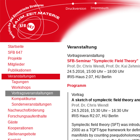
Startseite
Veranstaltung
SFB 647
Vortragsveranstaltung
Projekte
SFB-Seminar "Symplectic Field Theory"
Mitglieder
Prof. Dr. Chris Wendl, Prof. Dr. Kai Zehm
Publikationen
24.5.2016, 15:00 Uhr – 18:00 Uhr
Veranstaltungen
IRIS-Haus 2.07, HU Berlin
Tagungen
Programm
Workshops
Vortragsveranstaltungen
Vortrag
Kompaktkurse
A sketch of symplectic field theory an
Sonderveranstaltungen
Prof. Dr. Chris Wendl
Nachwuchsförderung
24.5.2016, 15:30 Uhr – 16:30 Uhr
IRIS Haus R2.07, HU Berlin
Forschungsaufenthalte
Gäste
Symplectic field theory (SFT) was introd
Kooperationen
2000 as a TQFT-type framework for defini
Stellenangebote
manifolds by counting psequdoholomorph