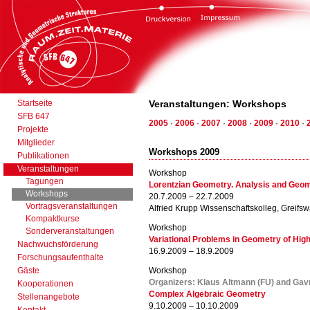
Startseite
Veranstaltungen: Workshops
SFB 647
2005
·
2006
·
2007
·
2008
·
2009
·
2010
·
Projekte
Mitglieder
Workshops 2009
Publikationen
Veranstaltungen
Workshop
Tagungen
Lorentzian Geometry. Analysis and Geo
Workshops
20.7.2009 – 22.7.2009
Vortragsveranstaltungen
Alfried Krupp Wissenschaftskolleg, Greifsw
Kompaktkurse
Workshop
Sonderveranstaltungen
Variational Problems in Geometry of Hig
Nachwuchsförderung
16.9.2009 – 18.9.2009
Forschungsaufenthalte
Gäste
Workshop
Organizers: Klaus Altmann (FU) and Gavr
Kooperationen
Complex Algebraic Geometry
Stellenangebote
9.10.2009 – 10.10.2009