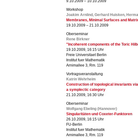
9.10.2009 – 10.10.2009
Workshop
Joakim Arnlind, Gerhard Huisken, Herma
Membranes, Minimal Surfaces and Matrix
19.10.2009 – 21.10.2009
Oberseminar
Rene Birkner
"Incoherent components of the Toric Hil
19.10.2009, 16:15 Uhr
Freie Universitaet Berlin
Institut fuer Mathematik
Arnimallee 3, Rm. 119
Vortragsveranstaltung
Katrin Wehrheim
Construction of topological invariants v
a symplectic category
21.10.2009, 16:30 Uhr
Oberseminar
Wolfgang Ebeling (Hannover)
Singularitäten und Coxeter-Funktoren
26.10.2009, 16:15 Uhr
FU-Berlin
Institut fuer Mathematik
Arnimallee 3, Rm. 119