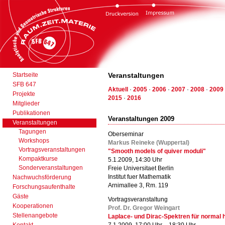
Startseite
Veranstaltungen
SFB 647
Aktuell
·
2005
·
2006
·
2007
·
2008
·
2009
Projekte
2015
·
2016
Mitglieder
Publikationen
Veranstaltungen 2009
Veranstaltungen
Tagungen
Oberseminar
Workshops
Markus Reineke (Wuppertal)
Vortragsveranstaltungen
"Smooth models of quiver moduli"
Kompaktkurse
5.1.2009, 14:30 Uhr
Sonderveranstaltungen
Freie Universitaet Berlin
Institut fuer Mathematik
Nachwuchsförderung
Arnimallee 3, Rm. 119
Forschungsaufenthalte
Gäste
Vortragsveranstaltung
Kooperationen
Prof. Dr. Gregor Weingart
Stellenangebote
Laplace- und Dirac-Spektren für norma