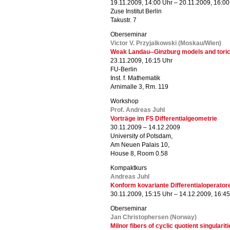
19.11.2009, 14:00 Uhr – 20.11.2009, 16:00
Zuse Institut Berlin
Takustr. 7
Oberseminar
Victor V. Przyjalkowski (Moskau/Wien)
Weak Landau--Ginzburg models and tori
23.11.2009, 16:15 Uhr
FU-Berlin
Inst. f. Mathematik
Arnimalle 3, Rm. 119
Workshop
Prof. Andreas Juhl
Vorträge im FS Differentialgeometrie
30.11.2009 – 14.12.2009
University of Potsdam,
Am Neuen Palais 10,
House 8, Room 0.58
Kompaktkurs
Andreas Juhl
Konform kovariante Differentialoperator
30.11.2009, 15:15 Uhr – 14.12.2009, 16:4
Oberseminar
Jan Christophersen (Norway)
Milnor fibers of cyclic quotient singularit