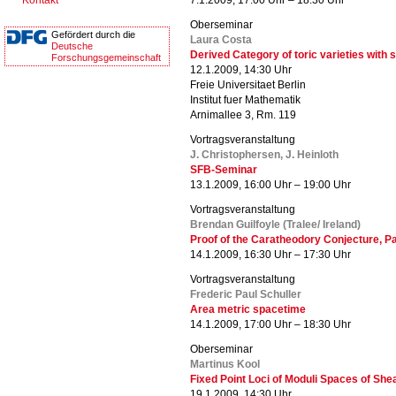
Kontakt
7.1.2009, 17:00 Uhr – 18:30 Uhr
Oberseminar
Gefördert durch die
Laura Costa
Deutsche
Derived Category of toric varieties with
Forschungsgemeinschaft
12.1.2009, 14:30 Uhr
Freie Universitaet Berlin
Institut fuer Mathematik
Arnimallee 3, Rm. 119
Vortragsveranstaltung
J. Christophersen, J. Heinloth
SFB-Seminar
13.1.2009, 16:00 Uhr – 19:00 Uhr
Vortragsveranstaltung
Brendan Guilfoyle (Tralee/ Ireland)
Proof of the Caratheodory Conjecture, Par
14.1.2009, 16:30 Uhr – 17:30 Uhr
Vortragsveranstaltung
Frederic Paul Schuller
Area metric spacetime
14.1.2009, 17:00 Uhr – 18:30 Uhr
Oberseminar
Martinus Kool
Fixed Point Loci of Moduli Spaces of Shea
19.1.2009, 14:30 Uhr