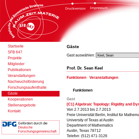
Startseite
Gäste
SFB 647
Gast auswählen:
Projekte
Mitglieder
Prof. Dr. Sean Keel
Publikationen
Veranstaltungen
Funktionen
·
Veranstaltungen
Nachwuchsförderung
Forschungsaufenthalte
Funktionen
Gäste
Gast
Kooperationen
[C1] Algebraic Topology: Rigidity and D
Stellenangebote
Von 2.7.2013 bis 2.7.2013
Kontakt
Freie Universität Berlin, Institut für Mathema
University of Texas at Austin
Gefördert durch die
Department of Mathematics
Deutsche
Austin, Texas 78712
Forschungsgemeinschaft
Telefon: (512) 471-3126