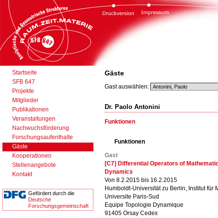
Startseite
Gäste
SFB 647
Gast auswählen:
Projekte
Mitglieder
Dr. Paolo Antonini
Publikationen
Veranstaltungen
Funktionen
Nachwuchsförderung
Forschungsaufenthalte
Funktionen
Gäste
Gast
Kooperationen
[C7] Differential Operators of Mathemati
Stellenangebote
Dynamics
Kontakt
Von 8.2.2015 bis 16.2.2015
Humboldt-Universität zu Berlin, Institut für
Gefördert durch die
Universite Paris-Sud
Deutsche
Equipe Topologie Dynamique
Forschungsgemeinschaft
91405 Orsay Cedex