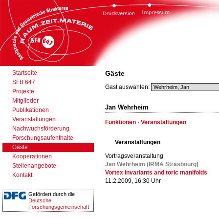
Startseite
Gäste
SFB 647
Gast auswählen:
Projekte
Mitglieder
Jan Wehrheim
Publikationen
Veranstaltungen
Funktionen
·
Veranstaltungen
Nachwuchsförderung
Forschungsaufenthalte
Veranstaltungen
Gäste
Vortragsveranstaltung
Kooperationen
Jan Wehrheim (IRMA Strasbourg)
Stellenangebote
Vortex invariants and toric manifolds
Kontakt
11.2.2009, 16:30 Uhr
Gefördert durch die
Deutsche
Forschungsgemeinschaft