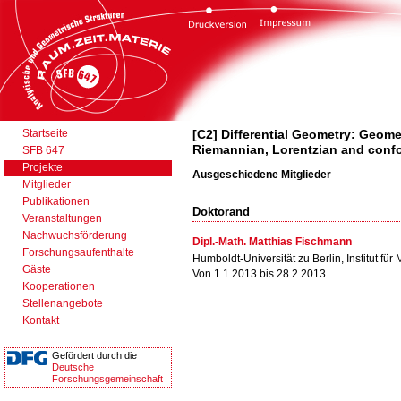
Startseite
[C2] Differential Geometry: Geomet
Riemannian, Lorentzian and conf
SFB 647
Projekte
Ausgeschiedene Mitglieder
Mitglieder
Publikationen
Doktorand
Veranstaltungen
Nachwuchsförderung
Dipl.-Math. Matthias Fischmann
Forschungsaufenthalte
Humboldt-Universität zu Berlin, Institut für
Gäste
Von 1.1.2013 bis 28.2.2013
Kooperationen
Stellenangebote
Kontakt
Gefördert durch die
Deutsche
Forschungsgemeinschaft