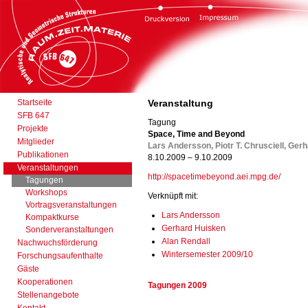
Startseite
Veranstaltung
SFB 647
Tagung
Projekte
Space, Time and Beyond
Mitglieder
Lars Andersson, Piotr T. Chrusciell, Ger
Publikationen
8.10.2009 – 9.10.2009
Veranstaltungen
http://spacetimebeyond.aei.mpg.de/
Tagungen
Workshops
Verknüpft mit:
Vortragsveranstaltungen
Lars Andersson
Kompaktkurse
Gerhard Huisken
Sonderveranstaltungen
Alan Rendall
Nachwuchsförderung
Wintersemester 2009/10
Forschungsaufenthalte
Gäste
Kooperationen
Tagungen 2009
Stellenangebote