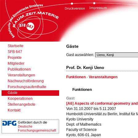
Startseite
Gäste
SFB 647
Gast auswählen:
Projekte
Mitglieder
Prof. Dr. Kenji Ueno
Publikationen
Veranstaltungen
Funktionen
·
Veranstaltungen
Nachwuchsförderung
Forschungsaufenthalte
Funktionen
Gäste
Gast
Kooperationen
[A6] Aspects of conformal geometry an
Stellenangebote
Von 31.10.2007 bis 5.11.2007
Kontakt
Humboldt-Universität zu Berlin, Institut für
Kyoto University
Gefördert durch die
Dept. of Mathematics
Deutsche
Faculty of Science
Forschungsgemeinschaft
Kyoto, 606-01 Japan